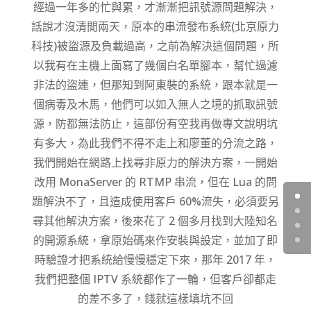
經過一年多的忙與累，才漸漸把訊號源問題解決，
話說才沒清閒兩天，原本的串流發布系統(北京原力
科技)被盜源及負載過高，之前為解決這個問題，所
以我有在主機上面寫了幾個白名單腳本，幫忙過濾
非法的盜連，但那知到阿東裝的系統，跟本就是一
個病毒及木馬，他們可以如入無人之境的抓取訊號
源，防都無法防止，這部份有空我再做專文說明坑
有多大，為此我們不得不走上和廖董的分流之路，
我們開始在網路上找尋非原力的解決方案，一開始
改用 MonaServer 的 RTMP 串流，但在 Lua 的問
題解決不了，且造成使用客戶 60%流失，必須要另
尋其他解決方案，後來花了 2 個多月找到大陸知名
的開源系統，拿原始碼來作安裝與設定，並加了即
時驗證才把系統給慢慢穩定下來，那年 2017 年，
我們把整個 IPTV 系統都作了一輪，但客戶卻都走
的差不多了，錢就這樣填坑不回