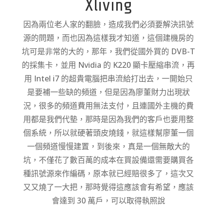
Xliving
因為兩位老人家的翻臉
，造成我們必須要解決訊號
源的問題，而也因為這樣我才知道，這個建機房的
坑可是非常的大的，那年，我們從國外買的 DVB-T
的採集卡，並用 Nvidia 的 K220 顯卡壓縮串流，再
用 Intel i7 的超貴電腦把串流給打出去，一開始只
是要補一些缺的頻道，但是因為廖董財力出現狀
況，很多的頻道費用無法支付，且連國外主機的費
用都是我們代墊，那時是因為我們的客戶也要用整
個系統，所以就硬著頭皮燒錢，就這樣幫廖董一個
一個頻道慢慢建置，到後來，真是一個無敵大的
坑，不僅花了數百萬的成本在買設備還需要購買各
種訊號源來作編碼，原本就已經賠很多了，這次又
又又燒了一大把，那時覺得這應該會有希望，應該
會達到 30 萬戶，可以取得執照說