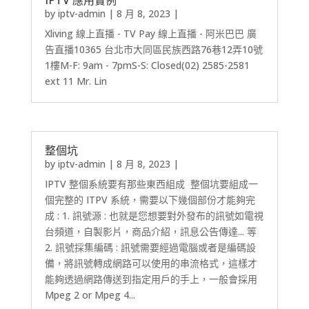
IPTV 應用實例
by
iptv-admin
|
8 月 8, 2023
|
Xliving 線上直播 - TV Pay 線上直播 - 阿米巴巴 廣
告直播10365 台北市大同區民族西路76巷12弄10號
1樓M-F: 9am - 7pmS-S: Closed(02) 2585-2581
ext 11 Mr. Lin
整個坑
by
iptv-admin
|
8 月 8, 2023
|
IPTV 整個系統要有那些東西組成 整個坑要組成一
個完整的 ITPV 系統，需要以下幾個部份才能夠完
成 : 1. 訊號源 : 也就是您想要對外發布的訊號如電視
台頻道，自製影片，商品介紹，訊息公告傳達... 等
2. 訊號採集編碼 : 訊號需要經過電腦或者是編碼設
備，將訊號轉成網路可以使用的串流格式，這樣才
能夠透過網路傳送到指定用戶的手上，一般會採用
Mpeg 2 or Mpeg 4...