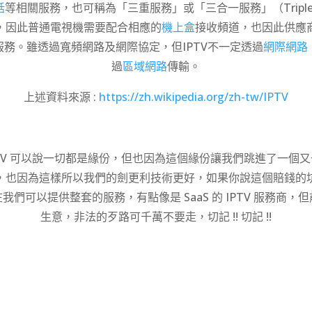
話
等相關服務，也可稱為「三重服務」或「三合一服務」（
Tripl
，因此普通電視機需要配合相應的
機上盒
接收頻道，也因此供應
服務。雖透過寬頻網路及網際協定，但IPTV不一定透過
網際網路
過
區域網路
傳輸。
上述資料來源 :
https://zh.wikipedia.org/zh-tw/IPTV
TV 可以說一切都是緣份
，但也因為這個緣份讓我們跳進了一個又
，也因為這樣所以我們的劍更利技術更好，如果你說這個賠錢的
我們可以提供整套的服務，有點像是 SaaS 的 IPTV 服務商，
生意，非法的歹路可千萬不要走，切記 !! 切記 !!