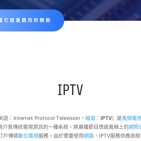
識它就是跳坑的開始
IPTV
英語：
Internet Protocol Television
，
縮寫
：
IPTV
）是
寬頻電
為介質傳送電視資訊的一種系統，將廣播節目透過寬頻上的
網際
訂戶傳遞
數位電視
服務。由於需要使用
網路
，IPTV服務供應商