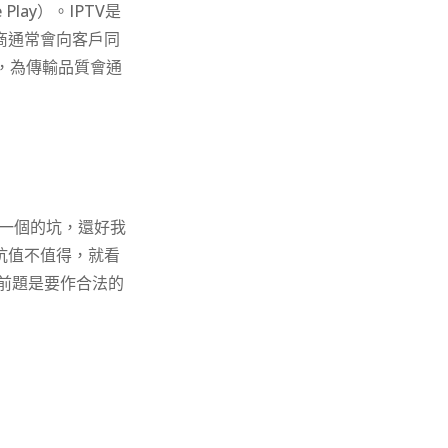
e Play
）。IPTV是
商通常會向客戶同
，為傳輸品質會通
一個的坑，還好我
坑值不值得，就看
但前題是要作合法的